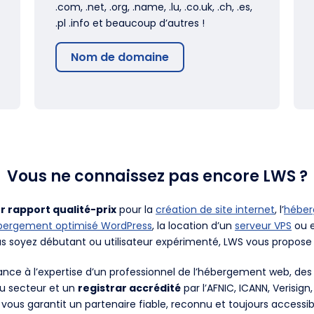
.com, .net, .org, .name, .lu, .co.uk, .ch, .es,
.pl .info et beaucoup d’autres !
Nom de domaine
Vous ne connaissez pas encore LWS ?
r rapport qualité-prix
pour la
création de site internet
, l’
hébe
bergement optimisé WordPress
, la location d’un
serveur VPS
ou e
us soyez débutant ou utilisateur expérimenté, LWS vous propose 
fiance à l’expertise d’un professionnel de l’hébergement web, d
du secteur et un
registrar accrédité
par l’AFNIC, ICANN, Verisign
 vous garantit un partenaire fiable, reconnu et toujours accessib